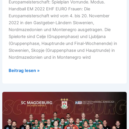
Europameisterschaft: Spielplan Vorrunde. Modus.
Handball EM 2022 EHF EURO Frauen: Die
Europameisterschaft wird vom 4. bis 20. November
2022 in den Gastgeber-Ländern Slowenien,
Nordmazedonien und Montenegro ausgetragen. Die
Spielorte sind Celje (Gruppenphase) und Ljubljana
(Gruppenphase, Hauptrunde und Final-Wochenende) in
Slowenien, Skopje (Gruppenphase und Hauptrunde) in
Nordmazedonien und in Montenegro wird
Handball
Beitrag lesen »
EM
2022
Frauen: Spielplan
Vorrunde.
Modus.
Ergebnisse