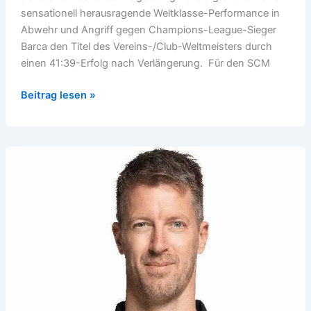
sensationell herausragende Weltklasse-Performance in
Abwehr und Angriff gegen Champions-League-Sieger
Barca den Titel des Vereins-/Club-Weltmeisters durch
einen 41:39-Erfolg nach Verlängerung. Für den SCM
SC
Beitrag lesen »
Magdeburg
verteidigte
Club-
Weltmeister-
Titel
gegen
Barca