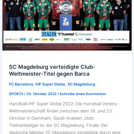
SC Magdeburg verteidigte Club-
Weltmeister-Titel gegen Barca
,
,
FC Barcelona
IHF Super Globe
SC Magdeburg
SPORT4
/
30. Oktober 2022
/
Schreibe einen Kommentar
Handball IHF Super Globe 2022: Die Handball Vereins-
Weltmeisterschaft findet zwischen dem 18. und 23.
Oktober in Dammam, Saudi-Arabien, statt.
Titelverteidiger ist der SC Magdeburg. Finale: Der
deutsche Meister SC Magdeburg verteidigte durch eine