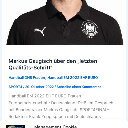
Markus Gaugisch über den „letzten
Qualitäts-Schritt“
,
Handball DHB Frauen
Handball EM 2022 EHF EURO
SPORT4
/
29. Oktober 2022
/
Schreibe einen Kommentar
Handball EM 2022 EHF EURO Frauen
Europameisterschaft: Deutschland. DHB. Im Gespräch
mit Bundestrainer Markus Gaugisch. SPORT4FINAL-
Redakteur Frank Zepp sprach mit Deutschlands
Bundestrainer Markus Gaugisch während des
Management Cookie