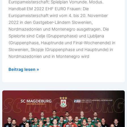
Europameisterschaft: Spielplan Vorrunde. Modus.
Handball EM 2022 EHF EURO Frauen: Die
Europameisterschaft wird vom 4. bis 20. November
2022 in den Gastgeber-Ländern Slowenien,
Nordmazedonien und Montenegro ausgetragen. Die
Spielorte sind Celje (Gruppenphase) und Ljubljana
(Gruppenphase, Hauptrunde und Final-Wochenende) in
Slowenien, Skopje (Gruppenphase und Hauptrunde) in
Nordmazedonien und in Montenegro wird
Handball
Beitrag lesen »
EM
2022
Frauen: Spielplan
Vorrunde.
Modus.
Ergebnisse