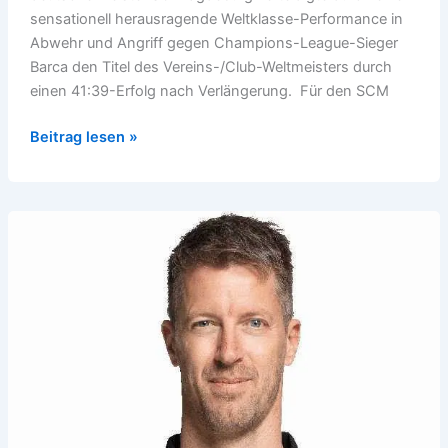
sensationell herausragende Weltklasse-Performance in
Abwehr und Angriff gegen Champions-League-Sieger
Barca den Titel des Vereins-/Club-Weltmeisters durch
einen 41:39-Erfolg nach Verlängerung. Für den SCM
SC
Beitrag lesen »
Magdeburg
verteidigte
Club-
Weltmeister-
Titel
gegen
Barca