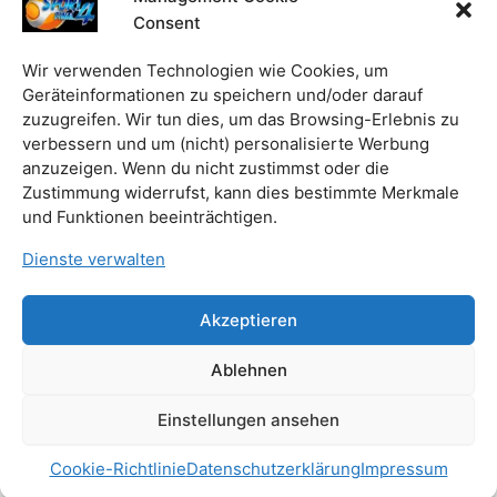
Vorbereitungs-Lehrgangs auf die Handball EHF EURO
Consent
der Frauen in Slowenien, Nordmazedonien und
Montenegro. Die Sehnsucht nach dem Halbfinale oder
Wir verwenden Technologien wie Cookies, um
nach Medaillen bei Deutschlands Handball-
Geräteinformationen zu speichern und/oder darauf
Nationalmannschaften der Frauen und Männern ist sehr
zuzugreifen. Wir tun dies, um das Browsing-Erlebnis zu
verbessern und um (nicht) personalisierte Werbung
Markus
Beitrag lesen »
anzuzeigen. Wenn du nicht zustimmst oder die
Zustimmung widerrufst, kann dies bestimmte Merkmale
Gaugisch
und Funktionen beeinträchtigen.
über
den
Dienste verwalten
„letzten
Qualitäts-
1
2
Weiter
→
Akzeptieren
Schritt“
Ablehnen
Einstellungen ansehen
Copyright © 2026 SPORT4 | Präsentiert von
Astra-WordPress-
Theme
Cookie-Richtlinie
Datenschutzerklärung
Impressum