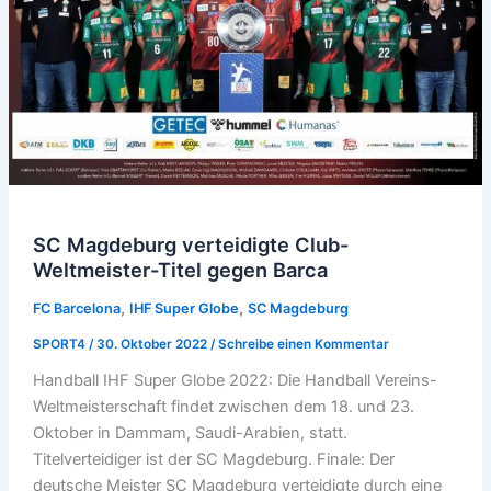
SC Magdeburg verteidigte Club-
Weltmeister-Titel gegen Barca
,
,
FC Barcelona
IHF Super Globe
SC Magdeburg
SPORT4
/
30. Oktober 2022
/
Schreibe einen Kommentar
Handball IHF Super Globe 2022: Die Handball Vereins-
Weltmeisterschaft findet zwischen dem 18. und 23.
Oktober in Dammam, Saudi-Arabien, statt.
Titelverteidiger ist der SC Magdeburg. Finale: Der
deutsche Meister SC Magdeburg verteidigte durch eine