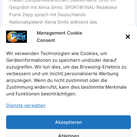
Gespräch mit Xenia Smits. SPORT4FINAL-Redakteur
Frank Zepp sprach mit Deutschlands
Nationalspielerin Xenia Smits während des
Vorbereitungs-Lehrgangs auf die Handball EHF EURO
Management Cookie
der Frauen in Slowenien, Nordmazedonien und
Consent
Montenegro. Aus Sicht der Redaktion hat sich Xenia
Smits auf Ihren Stationen in Metz und Bietigheim zu einer
Wir verwenden Technologien wie Cookies, um
Weltklasse-Spielerin entwickelt. Für den Berichterstatter
Geräteinformationen zu speichern und/oder darauf
ist die […]
zuzugreifen. Wir tun dies, um das Browsing-Erlebnis zu
verbessern und um (nicht) personalisierte Werbung
Handball
Beitrag lesen »
anzuzeigen. Wenn du nicht zustimmst oder die
Zustimmung widerrufst, kann dies bestimmte Merkmale
EM.
und Funktionen beeinträchtigen.
Xenia
Smits:
Dienste verwalten
„Über
diese
←
Zurück
1
2
Akzeptieren
Grenze
hinaus
Ablehnen