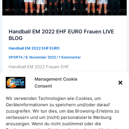
Handball EM 2022 EHF EURO Frauen LIVE
BLOG
Handball EM 2022 EHF EURO
SPORT4
/
8. November 2022
/
1 Kommentar
Handball EM 2022 Frauen EHF
EURO Europameisterschaft: Handball EM 2022 EHF
Management Cookie
EURO Frauen: Die Europameisterschaft wird vom 4. bis
Consent
20. November 2022 in den Gastgeber-Ländern
Slowenien, Nordmazedonien und Montenegro
Wir verwenden Technologien wie Cookies, um
ausgetragen. Die Spielorte sind Celje (Gruppenphase)
Geräteinformationen zu speichern und/oder darauf
und Ljubljana (Gruppenphase, Hauptrunde und Final-
zuzugreifen. Wir tun dies, um das Browsing-Erlebnis zu
Wochenende) in Slowenien, Skopje (Gruppenphase und
verbessern und um (nicht) personalisierte Werbung
Hauptrunde) in Nordmazedonien und in Montenegro
anzuzeigen. Wenn du nicht zustimmst oder die